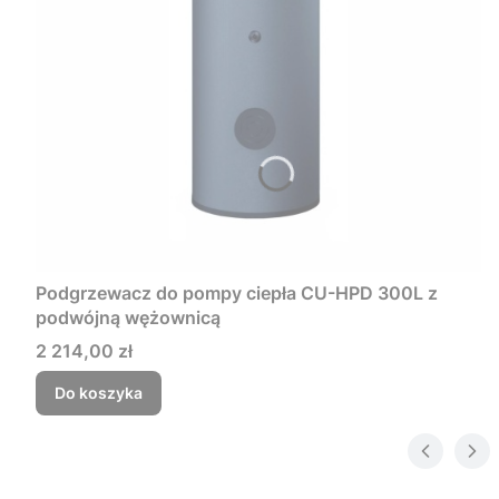
Podgrzewacz do pompy ciepła CU-HPD 300L z
podwójną wężownicą
Cena
2 214,00 zł
Do koszyka