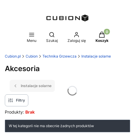
Produkty w koszy
Otwórz wyszukiwarkę
Menu
Szukaj
Zaloguj się
Koszyk
Cubion.pl
Cubion
Technika Grzewcza
Instalacje solarne
Akcesoria
Instalacje solarne
Filtry
Produkty:
Brak
Lista produktów
W tej kategorii nie ma obecnie żadnych produktów