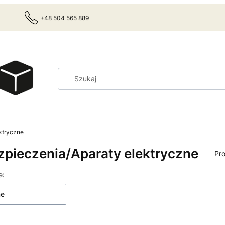
+48 504 565 889
ktryczne
zpieczenia/Aparaty elektryczne
Pr
 produktów
e:
ne