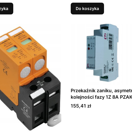
zyka
Do koszyka
Przekaźnik zaniku, asymetri
kolejności fazy 1Z 8A PZAK
Cena
155,41 zł