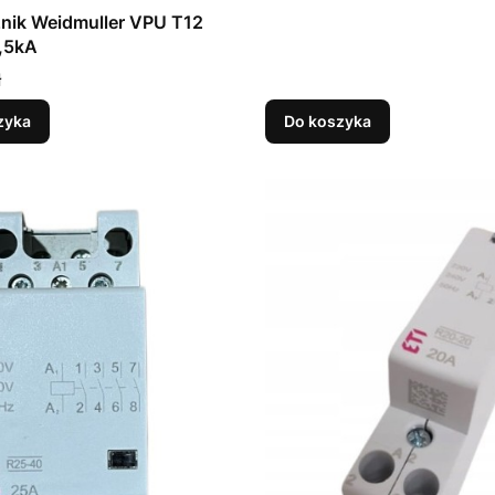
nik Weidmuller VPU T12
,5kA
ł
zyka
Do koszyka