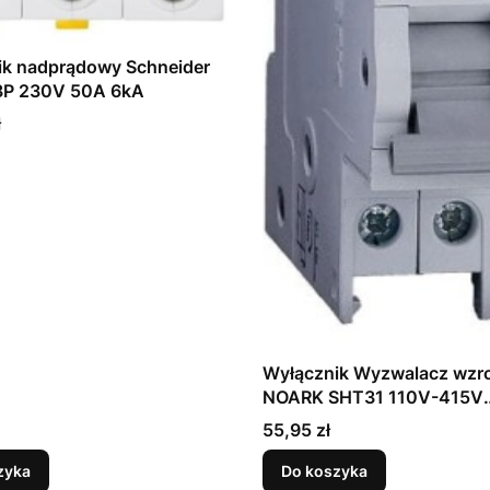
ik nadprądowy Schneider
 3P 230V 50A 6kA
ł
Wyłącznik Wyzwalacz wzr
NOARK SHT31 110V-415V
AC/110V-130V DC
Cena
55,95 zł
zyka
Do koszyka