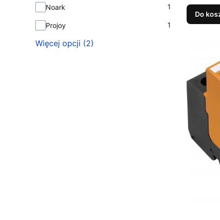
1
Noark
Do kos
1
Projoy
Więcej opcji (2)