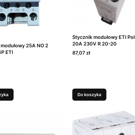
Stycznik modułowy ETI Po
20A 230V R 20-20
k modułowy 25A NO 2
4P ETI
Cena
87,07 zł
zyka
Do koszyka