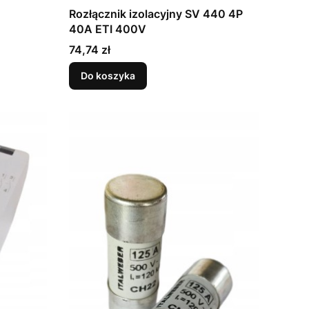
Rozłącznik izolacyjny SV 440 4P
40A ETI 400V
Cena
74,74 zł
Do koszyka