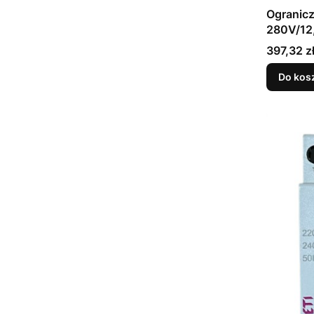
Ogranicz
280V/12
Cena
397,32 z
Do kos