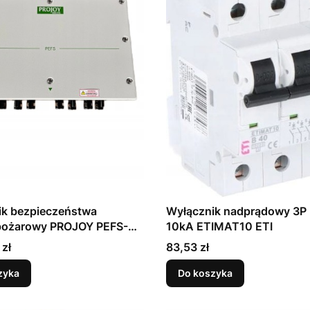
ik bezpieczeństwa
Wyłącznik nadprądowy 3P
pożarowy PROJOY PEFS-
10kA ETIMAT10 ETI
 4 stringi
Cena
 zł
83,53 zł
zyka
Do koszyka