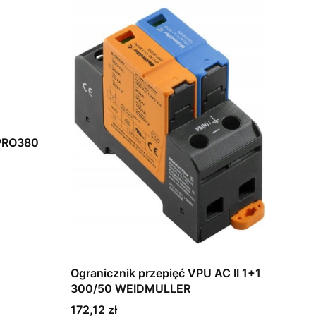
 PRO380
Ogranicznik przepięć VPU AC II 1+1
300/50 WEIDMULLER
Cena
172,12 zł