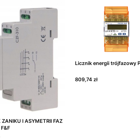
Licznik energii trójfazowy
Cena
809,74 zł
 ZANIKU I ASYMETRII FAZ
 F&F