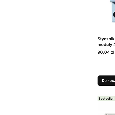
Styczni
moduły 
Cena
90,04 zł
Do kos
Bestseller