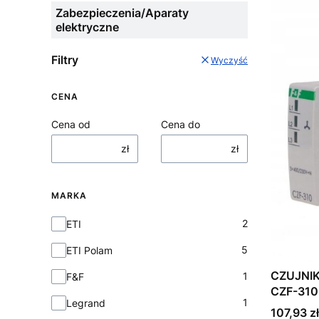
Zabezpieczenia/Aparaty
elektryczne
Filtry
Wyczyść
CENA
Cena od
Cena do
zł
zł
MARKA
Marka
2
ETI
5
ETI Polam
CZUJNIK
1
F&F
CZF-310
1
Legrand
Cena
107,93 zł