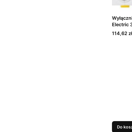
Wyłączn
Electric
Cena
114,62 z
Do kos