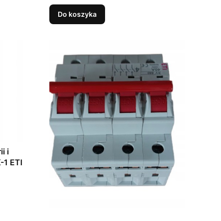
Do koszyka
i i
-1 ETI