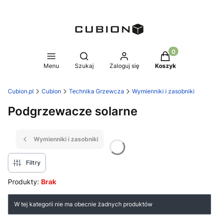
Produkty w koszy
Otwórz wyszukiwarkę
Menu
Szukaj
Zaloguj się
Koszyk
Cubion.pl
Cubion
Technika Grzewcza
Wymienniki i zasobniki
Podgrzewacze solarne
Wymienniki i zasobniki
Filtry
Produkty:
Brak
Lista produktów
W tej kategorii nie ma obecnie żadnych produktów