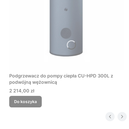
Podgrzewacz do pompy ciepła CU-HPD 300L z
podwójną wężownicą
Cena
2 214,00 zł
Do koszyka