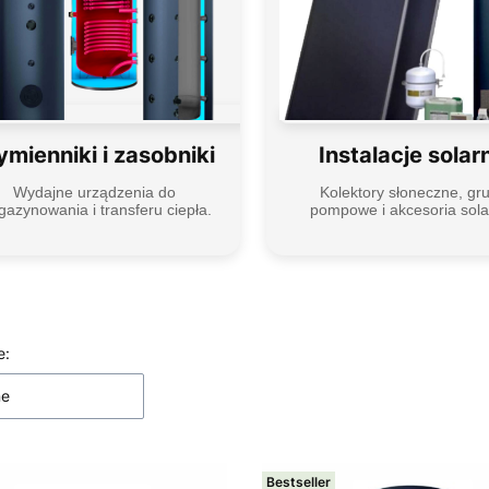
mienniki i zasobniki
Instalacje solar
Wydajne urządzenia do
Kolektory słoneczne, gr
azynowania i transferu ciepła.
pompowe i akcesoria sola
 produktów
e:
ne
Bestseller