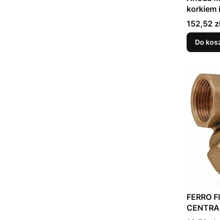
korkiem 
Cena
152,52 z
Do kos
FERRO F
CENTRAL
KELLER