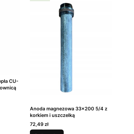
epła CU-
ownicą
Anoda magnezowa 33x200 5/4 z
korkiem i uszczelką
Cena
72,49 zł