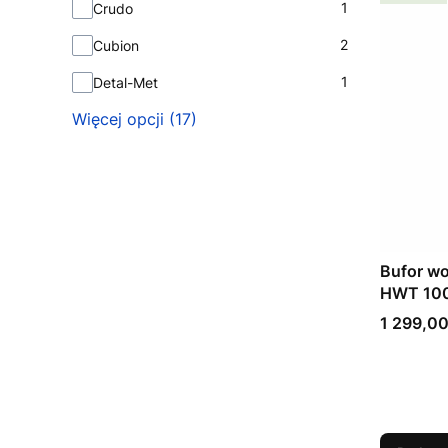
1
Crudo
2
Cubion
1
Detal-Met
Więcej opcji (17)
Bufor w
HWT 10
Cena
1 299,00