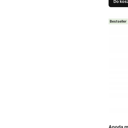
Do kos
Bestseller
Anoda m