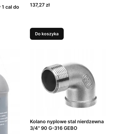
Cena
137,27 zł
 1 cal do
Do koszyka
Kolano nyplowe stal nierdzewna
3/4" 90 G-316 GEBO