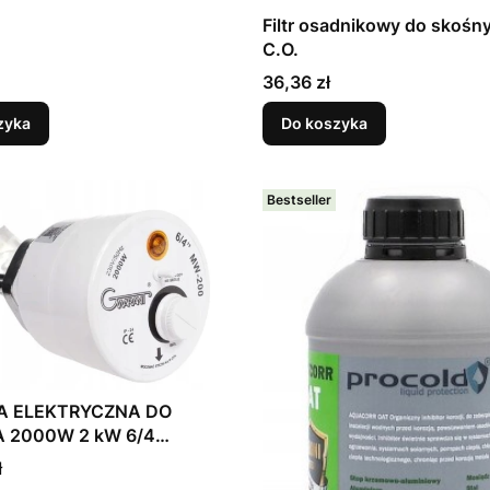
Filtr osadnikowy do skośny
C.O.
Cena
36,36 zł
zyka
Do koszyka
Bestseller
A ELEKTRYCZNA DO
 2000W 2 kW 6/4
 z termostatem
ł