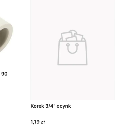
 90
Korek 3/4" ocynk
Cena
1,19 zł