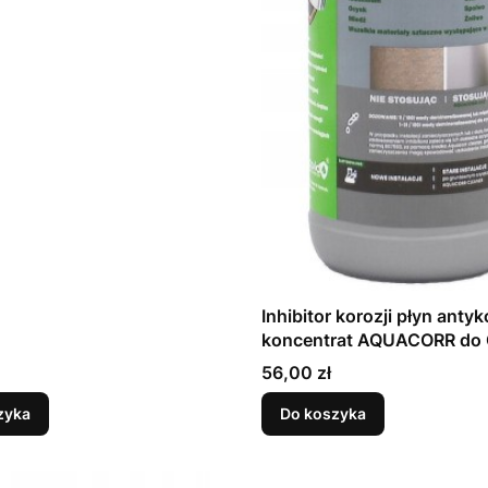
Inhibitor korozji płyn anty
koncentrat AQUACORR do
PROCOLD 1L
Cena
56,00 zł
zyka
Do koszyka