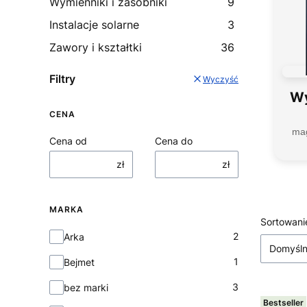
Wymienniki i zasobniki
9
Instalacje solarne
3
Zawory i kształtki
36
Filtry
Wyczyść
Wy
CENA
mag
Cena od
Cena do
zł
zł
MARKA
Lista
Sortowani
Marka
2
Arka
Domyśl
1
Bejmet
3
bez marki
Bestseller