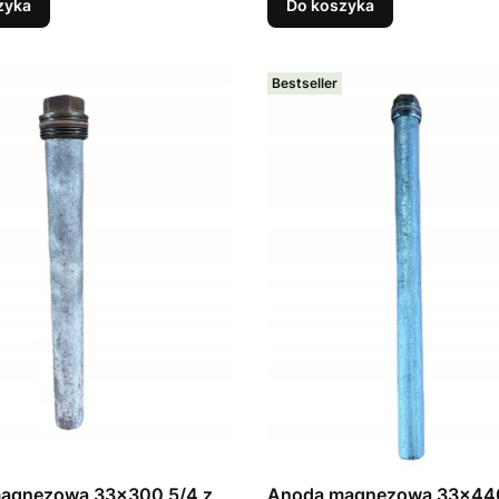
zyka
Do koszyka
Bestseller
agnezowa 33x300 5/4 z
Anoda magnezowa 33x440