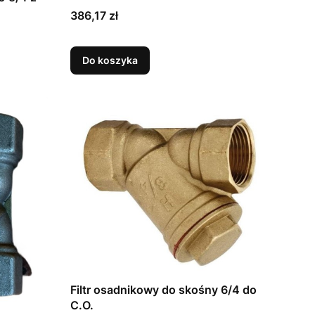
(2530100200)
Cena
386,17 zł
Do koszyka
Filtr osadnikowy do skośny 6/4 do
C.O.