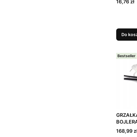
Cena
16,76 zł
Do kos
Bestseller
GRZAŁK
BOJLERA
Gwarant
Cena
168,99 z