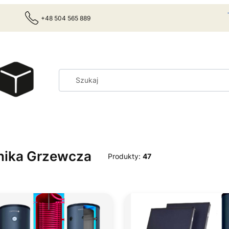
+48 504 565 889
nika Grzewcza
Produkty:
47