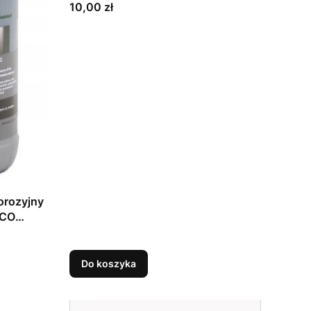
Cena
10,00 zł
korozyjny
 CO
Do koszyka