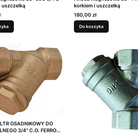
i uszczelką
korkiem i uszczelką
Cena
ł
180,00 zł
zyka
Do koszyka
ILTR OSADNIKOWY DO
NEGO 3/4" C.O. FERRO