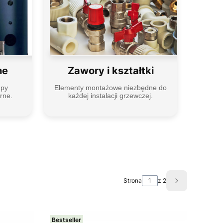
ne
Zawory i kształtki
upy
Elementy montażowe niezbędne do
rne.
każdej instalacji grzewczej.
Strona
z 2
Następne pro
Bestseller