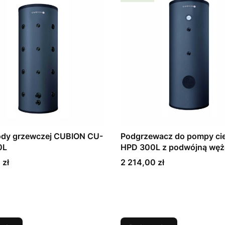
ody grzewczej CUBION CU-
Podgrzewacz do pompy ci
0L
HPD 300L z podwójną węż
Cena
 zł
2 214,00 zł