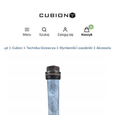
Produkty w koszy
Otwórz wyszukiwarkę
Menu
Szukaj
Zaloguj się
Koszyk
ion.pl
Cubion
Technika Grzewcza
Wymienniki i zasobniki
Akcesoria