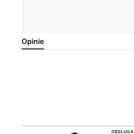
Opinie
Linki 
OBSŁUGA