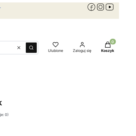
Produkty w kos
Wyczyść
Szukaj
Ulubione
Zaloguj się
Koszyk
k
e: 0)