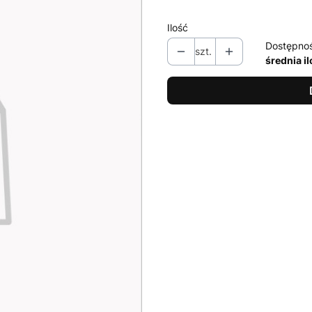
Ilość
Dostępno
szt.
średnia i