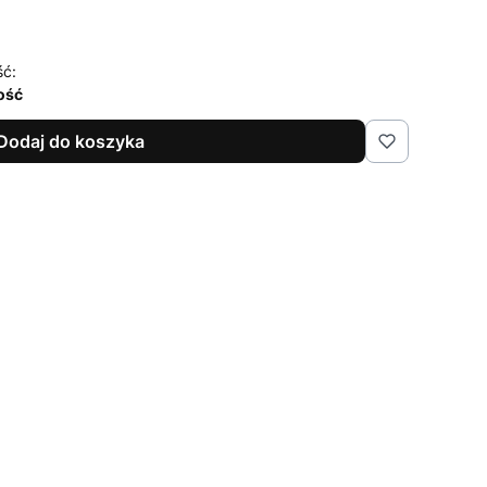
ść:
lość
Dodaj do koszyka