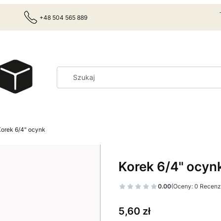
+48 504 565 889
Korek 6/4" ocynk
Korek 6/4" ocyn
0.00
(Oceny: 0 Recenzj
Cena
5,60 zł