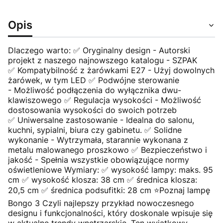
Opis
Dlaczego warto: ✅ Oryginalny design - Autorski
projekt z naszego najnowszego katalogu - SZPAK
✅ Kompatybilność z żarówkami E27 - Użyj dowolnych
żarówek, w tym LED ✅ Podwójne sterowanie
- Możliwość podłączenia do wyłącznika dwu-
klawiszowego ✅ Regulacja wysokości - Możliwość
dostosowania wysokości do swoich potrzeb
✅ Uniwersalne zastosowanie - Idealna do salonu,
kuchni, sypialni, biura czy gabinetu. ✅ Solidne
wykonanie - Wytrzymała, starannie wykonana z
metalu malowanego proszkowo ✅ Bezpieczeństwo i
jakość - Spełnia wszystkie obowiązujące normy
oświetleniowe Wymiary: ✅ wysokość lampy: maks. 95
cm ✅ wysokość klosza: 38 cm ✅ średnica klosza:
20,5 cm ✅ średnica podsufitki: 28 cm ⭐Poznaj lampę
Bongo 3 Czyli najlepszy przykład nowoczesnego
designu i funkcjonalności, który doskonale wpisuje się
w aktualne trendy wnętrzarskie. Ten wyjątkowy