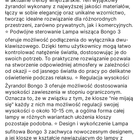
żyrandol wykonany z najwyższej jakości materiałów,
łączy w sobie elegancję oraz unikalne wzornictwo,
tworząc idealne rozwiązanie dla różnorodnych
przestrzeni, zarówno prywatnych, jak i komercyjnych.
⭐ Podwójne sterowanie Lampa wisząca Bongo 3
oferuje możliwość podłączenia do wyłącznika dwu-
klawiszowego. Dzięki temu użytkownicy mogą łatwo
kontrolować natężenie światła, dostosowując je do
swoich potrzeb. To praktyczne rozwiązanie pozwala
na stworzenie odpowiedniej atmosfery w zależności
od okazji – od jasnego światła do pracy po delikatne
oświetlenie podczas relaksu. ⭐ Regulacja wysokości
Żyrandol Bongo 3 oferuje możliwość dostosowania
wysokości zawieszenia w stopniu ograniczonym.
Oznacza to, że w związku z tym, że klosze "nie mijają
się" każdy z nich ma możliwość regulacji swojej
wysokości o około 10-15 cm, a ogólna forma całej
lampy w różnych wariantach ułożenia kloszy
pozostaje podobna. ⭐ Design i wykończenie Lampa
sufitowa Bongo 3 zachwyca nowoczesnym designem,
a jej klosze w kształcie nawiązującym do lampy z