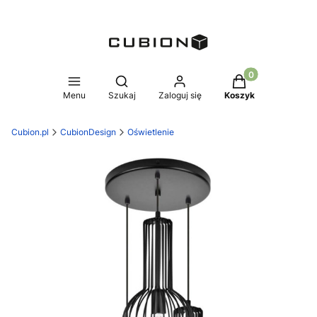
Produkty w koszy
Otwórz wyszukiwarkę
Menu
Szukaj
Zaloguj się
Koszyk
Cubion.pl
CubionDesign
Oświetlenie