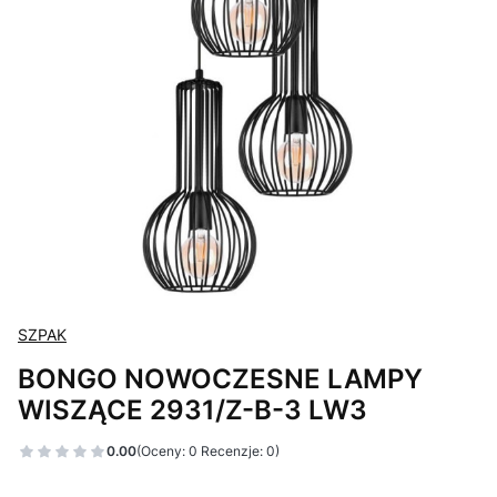
SZPAK
BONGO NOWOCZESNE LAMPY
WISZĄCE 2931/Z-B-3 LW3
0.00
(Oceny: 0 Recenzje: 0)