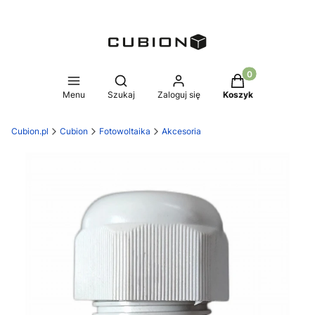
Produkty w koszy
Otwórz wyszukiwarkę
Menu
Szukaj
Zaloguj się
Koszyk
Cubion.pl
Cubion
Fotowoltaika
Akcesoria