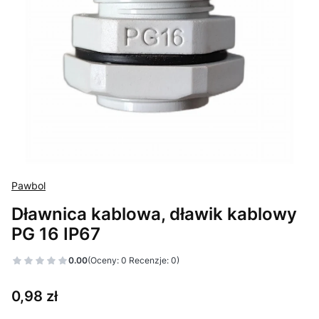
Pawbol
Dławnica kablowa, dławik kablowy
PG 16 IP67
0.00
(Oceny: 0 Recenzje: 0)
Cena
0,98 zł