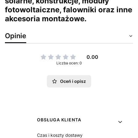
solarne, konstrukcje, moduły
fotowoltaiczne, falowniki oraz inne
akcesoria montażowe.
Opinie
0.00
Liczba ocen: 0
Oceń i opisz
Linki w stopce
OBSŁUGA KLIENTA
Czas i koszty dostawy