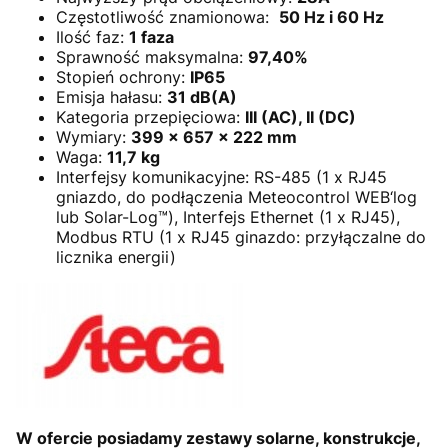
Częstotliwość znamionowa:
50 Hz i 60 Hz
Ilość faz:
1 faza
Sprawność maksymalna:
97,40%
Stopień ochrony:
IP65
Emisja hałasu:
31 dB(A)
Kategoria przepięciowa:
III (AC), II (DC)
Wymiary:
399 x 657 x 222 mm
Waga:
11,7 kg
Interfejsy komunikacyjne: RS-485 (1 x RJ45
gniazdo, do podłączenia Meteocontrol WEB‘log
lub Solar-Log™), Interfejs Ethernet (1 x RJ45),
Modbus RTU (1 x RJ45 ginazdo: przyłączalne do
licznika energii)
W ofercie posiadamy zestawy solarne, konstrukcje,