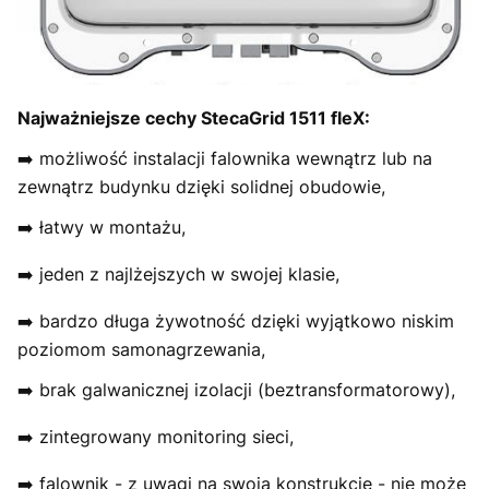
Najważniejsze cechy StecaGrid 1511 fleX:
➡️ możliwość instalacji falownika wewnątrz lub na
zewnątrz budynku dzięki solidnej obudowie,
➡️ łatwy w montażu,
➡️ jeden z najlżejszych w swojej klasie,
➡️ bardzo długa żywotność dzięki wyjątkowo niskim
poziomom samonagrzewania,
➡️ brak galwanicznej izolacji (beztransformatorowy),
➡️ zintegrowany monitoring sieci,
➡️ falownik - z uwagi na swoją konstrukcję - nie może