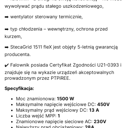
wywoływać prądu stałego uszkodzeniowego,
➡️ wentylator sterowany termicznie,
➡️ typ chłodzenia – wewnętrzny, ochrona przed
kurzem,
➡️ StecaGrid 1511 fleX jest objęty 5-letnią gwarancją
producenta.
✔️ Falownik posiada Certyfikat Zgodności U21-0393 i
znajduje się na wykazie urządzeń akceptowalnych
prowadzonym przez PTPiREE.
Specyfikacja:
Moc znamionowa:
1500 W
Maksymalne napięcie wejściowe DC:
450V
Maksymalny prąd wejściowy DC:
13 A
Liczba wejść MPP:
1
Znamionowe napięcie sieciowe AC:
230V
Najwyższy prąd obciążeniowy:
28A