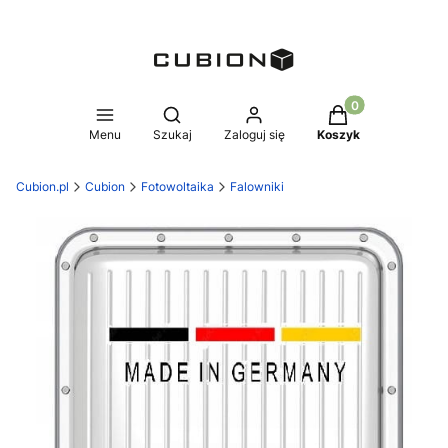
Produkty w koszy
Otwórz wyszukiwarkę
Menu
Szukaj
Zaloguj się
Koszyk
Cubion.pl
Cubion
Fotowoltaika
Falowniki