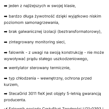
➡️ jeden z najlżejszych w swojej klasie,
➡️ bardzo długa żywotność dzięki wyjątkowo niskim
poziomom samonagrzewania,
➡️ brak galwanicznej izolacji (beztransformatorowy),
➡️ zintegrowany monitoring sieci,
➡️ falownik - z uwagi na swoją konstrukcję - nie może
wywoływać prądu stałego uszkodzeniowego,
➡️ wentylator sterowany termicznie,
➡️ typ chłodzenia – wewnętrzny, ochrona przed
kurzem,
➡️ StecaGrid 3011 fleX jest objęty 5-letnią gwarancją
producenta.
✔️ Falownik posiada Certyfikat Zgodności U21-0393 i