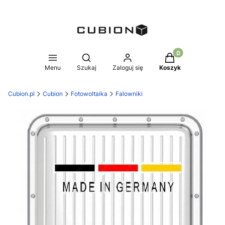
Produkty w koszy
Otwórz wyszukiwarkę
Menu
Szukaj
Zaloguj się
Koszyk
Cubion.pl
Cubion
Fotowoltaika
Falowniki