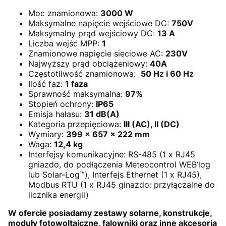
Moc znamionowa:
3000 W
Maksymalne napięcie wejściowe DC:
750V
Maksymalny prąd wejściowy DC:
13 A
Liczba wejść MPP:
1
Znamionowe napięcie sieciowe AC:
230V
Najwyższy prąd obciążeniowy:
40A
Częstotliwość znamionowa:
50 Hz i 60 Hz
Ilość faz:
1 faza
Sprawność maksymalna:
97%
Stopień ochrony:
IP65
Emisja hałasu:
31 dB(A)
Kategoria przepięciowa:
III (AC), II (DC)
Wymiary:
399 x 657 x 222 mm
Waga:
12,4 kg
Interfejsy komunikacyjne: RS-485 (1 x RJ45
gniazdo, do podłączenia Meteocontrol WEB‘log
lub Solar-Log™), Interfejs Ethernet (1 x RJ45),
Modbus RTU (1 x RJ45 ginazdo: przyłączalne do
licznika energii)
W ofercie posiadamy zestawy solarne, konstrukcje,
moduły fotowoltaiczne, falowniki oraz inne akcesoria