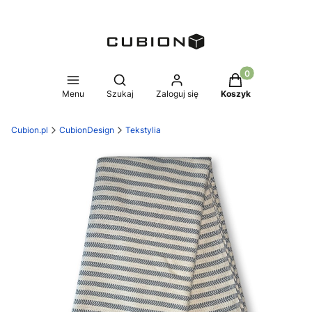
Produkty w koszy
Otwórz wyszukiwarkę
Menu
Szukaj
Zaloguj się
Koszyk
Cubion.pl
CubionDesign
Tekstylia