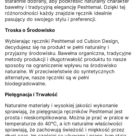
starannie dobrany, aby podkreślić naturalny charakter
bawełny i tradycyjną elegancję Peshtemal. Dzięki tej
różnorodności każdy znajdzie ręcznik idealnie
pasujący do swojego stylu i preferencji.
Troska o Środowisko
Wybierając ręczniki Peshtemal od Cubion Design,
decydujesz się na produkt w pełni naturalny i
przyjazny środowisku. Bawełna organiczna, tradycyjne
metody produkcji i długotrwałość produktu to nasze
sposoby na ograniczenie wpływu na środowisko
naturalne. W przeciwieństwie do syntetycznych
alternatyw, nasze ręczniki są w pełni
biodegradowalne.
Pielęgnacja i Trwałość
Naturalne materiały i wysokiej jakości wykonanie
sprawiają, że pielęgnacja ręczników Peshtemal jest
prosta i nieskomplikowana. Można je prać w pralce w
temperaturze do 40°C, a ich naturalne właściwości
sprawiają, że zachowują świeżość i miękkość przez
długi czas. Im częściej są używane i prane, tym stają