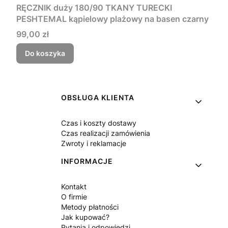
RĘCZNIK duży 180/90 TKANY TURECKI
PESHTEMAL kąpielowy plażowy na basen czarny
Cena
99,00 zł
Do koszyka
Linki w stopce
OBSŁUGA KLIENTA
Czas i koszty dostawy
Czas realizacji zamówienia
Zwroty i reklamacje
INFORMACJE
Kontakt
O firmie
Metody płatności
Jak kupować?
Pytania i odpowiedzi