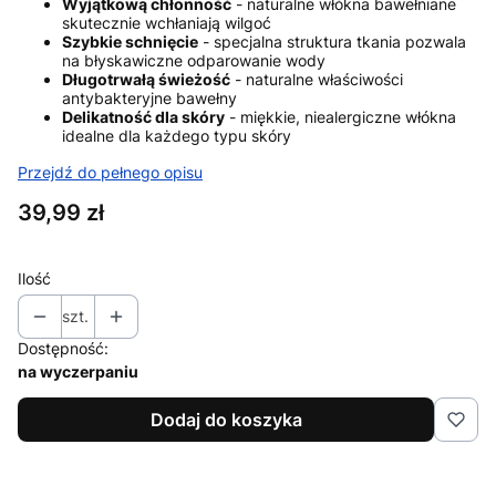
Wyjątkową chłonność
- naturalne włókna bawełniane
skutecznie wchłaniają wilgoć
Szybkie schnięcie
- specjalna struktura tkania pozwala
na błyskawiczne odparowanie wody
Długotrwałą świeżość
- naturalne właściwości
antybakteryjne bawełny
Delikatność dla skóry
- miękkie, niealergiczne włókna
idealne dla każdego typu skóry
Przejdź do pełnego opisu
Cena
39,99 zł
Ilość
szt.
Dostępność:
na wyczerpaniu
Dodaj do koszyka