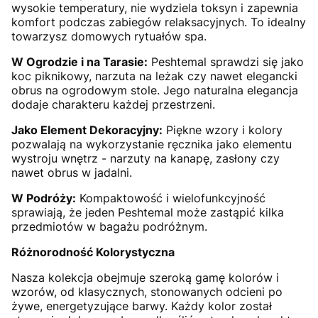
wysokie temperatury, nie wydziela toksyn i zapewnia
komfort podczas zabiegów relaksacyjnych. To idealny
towarzysz domowych rytuałów spa.
W Ogrodzie i na Tarasie:
Peshtemal sprawdzi się jako
koc piknikowy, narzuta na leżak czy nawet elegancki
obrus na ogrodowym stole. Jego naturalna elegancja
dodaje charakteru każdej przestrzeni.
Jako Element Dekoracyjny:
Piękne wzory i kolory
pozwalają na wykorzystanie ręcznika jako elementu
wystroju wnętrz - narzuty na kanapę, zasłony czy
nawet obrus w jadalni.
W Podróży:
Kompaktowość i wielofunkcyjność
sprawiają, że jeden Peshtemal może zastąpić kilka
przedmiotów w bagażu podróżnym.
Różnorodność Kolorystyczna
Nasza kolekcja obejmuje szeroką gamę kolorów i
wzorów, od klasycznych, stonowanych odcieni po
żywe, energetyzujące barwy. Każdy kolor został