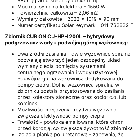
9806 (grad o średnicy do 45 mm)
Moc maksymalna kolektora – 1550 W
Powierzchnia całkowita – 2,06 m2
Wymiary całkowite - 2022 x 1019 x 90 mm
Numer certyfikatu Solar Keymark - 011-7S2822 F
Zbiornik CUBION CU-HPH 200L – hybrydowy
podgrzewacz wody z podwójną górną wężownicą:
Dwa źródła zasilania - dwie wężownice spiralne
pozwalają stworzyć jeden oszczędny układ
wymiany ciepła pomiędzy systemami
centralnego ogrzewania i wody użytkowej.
Podwójna górna wężownica dedykowana do
pompy ciepła. Dolna wężownica spiralna w
zbiorniku została przystosowana do zasilania
przez kolektory słoneczne oraz kocioł c.o. lub
kominek
Możliwości połączenia obydwu wężownic,
zwiększa efektywność pompy ciepła
Trwałość - powłoka emaliowana, która chroni
przed korozją, co zwiększa żywotność zbiornika
Izolacja pianką poliuretanową - zapewnia, że