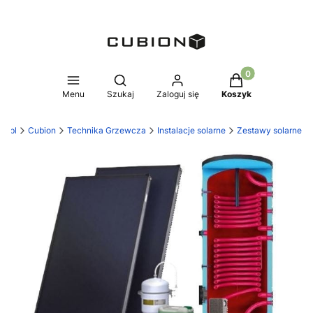
Produkty w koszy
Otwórz wyszukiwarkę
Menu
Szukaj
Zaloguj się
Koszyk
on.pl
Cubion
Technika Grzewcza
Instalacje solarne
Zestawy solarne